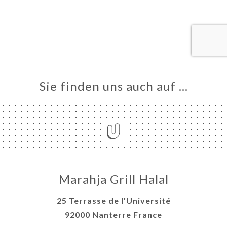
VIEREN
LLUNG
ERIE
RTUNG
NÜ
Sie finden uns auch auf …
TAKT
Marahja Grill Halal
25 Terrasse de l'Université
92000 Nanterre France