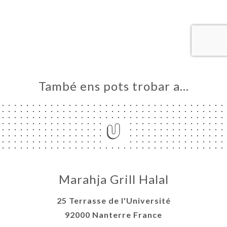
RVAR
A
NDA
ERIA
ENYES
RTA
També ens pots trobar a…
ACTAR
Marahja Grill Halal
25 Terrasse de l'Université
92000 Nanterre France