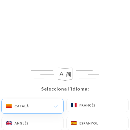
Selecciona l’idioma:
Selecciona l’idioma:
FRANCÈS
FRANCÈS
CATALÀ
CATALÀ
ANGLÈS
ANGLÈS
ESPANYOL
ESPANYOL