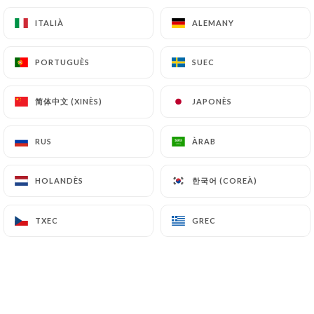
ITALIÀ
ITALIÀ
ALEMANY
ALEMANY
PORTUGUÈS
PORTUGUÈS
SUEC
SUEC
简体中文 (XINÈS)
简体中文 (XINÈS)
JAPONÈS
JAPONÈS
RUS
RUS
ÀRAB
ÀRAB
한국어 (COREÀ)
한국어 (COREÀ)
HOLANDÈS
HOLANDÈS
TXEC
TXEC
GREC
GREC