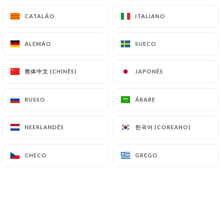
CATALÃO
CATALÃO
ITALIANO
ITALIANO
ALEMÃO
ALEMÃO
SUECO
SUECO
简体中文 (CHINÊS)
简体中文 (CHINÊS)
JAPONÊS
JAPONÊS
RUSSO
RUSSO
ÁRABE
ÁRABE
한국어 (COREANO)
한국어 (COREANO)
NEERLANDÊS
NEERLANDÊS
CHECO
CHECO
GREGO
GREGO