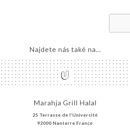
VOVAT
DNAT
ERIE
ENZE
ÍDKA
Najdete nás také na...
TAKT
Marahja Grill Halal
25 Terrasse de l'Université
92000 Nanterre France