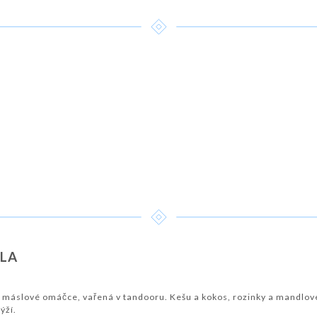
DLA
 máslové omáčce, vařená v tandooru. Kešu a kokos, rozinky a mandlov
ýží.