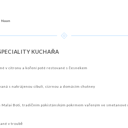
r Naan
SPECIALITY KUCHAŘA
é v citronu a koření poté restované s česnekem
aná s nakrájenou cibulí, cizrnou a domácím chutney
 s Malai Boti, tradičním pákistánským pokrmem vařeným ve smetanové
ané v troubě