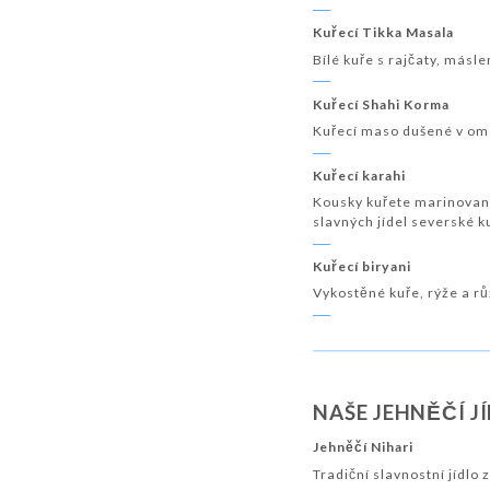
Kuřecí Tikka Masala
Bílé kuře s rajčaty, más
Kuřecí Shahi Korma
Kuřecí maso dušené v omá
Kuřecí karahi
Kousky kuřete marinovan
slavných jídel severské 
Kuřecí biryani
Vykostěné kuře, rýže a rů
NAŠE JEHNĚČÍ J
Jehněčí Nihari
Tradiční slavnostní jídl