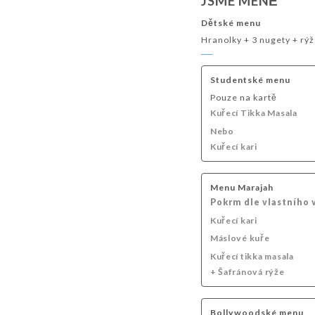
JSME MÉNĚ
NEALKOHOLICKÝ KOKTEJL
TEPLÉ NÁPOJE
Dětské menu
Hranolky + 3 nugety + rý
Studentské menu
Pouze na kartě
Kuřecí Tikka Masala
Nebo
Kuřecí kari
Menu Marajah
Pokrm dle vlastního
Kuřecí kari
Máslové kuře
Kuřecí tikka masala
+ Šafránová rýže
Bollywoodské menu