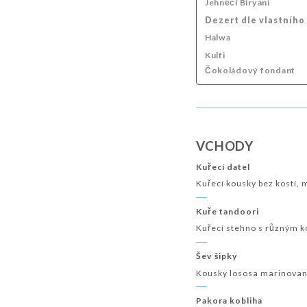
Jehněčí Biryani
Dezert dle vlastního
Halwa
Kulfi
Čokoládový fondant
VCHODY
Kuřecí datel
Kuřecí kousky bez kostí,
Kuře tandoori
Kuřecí stehno s různým k
Šev šipky
Kousky lososa marinovan
Pakora kobliha