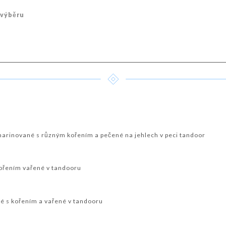
 výběru
 marinované s různým kořením a pečené na jehlech v peci tandoor
ořením vařené v tandooru
é s kořením a vařené v tandooru