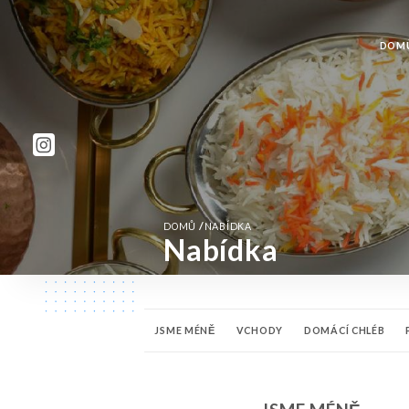
DOM
/
DOMŮ
NABÍDKA
Nabídka
JSME MÉNĚ
VCHODY
DOMÁCÍ CHLÉB
NAŠE JEHNĚČÍ JÍDLA
NAŠE RYBÍ JÍDLA
NA