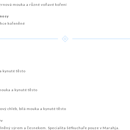
izrnová mouka a různé voňavé koření
amosy
lehce kořeněné
a kynuté těsto
mouka a kynuté těsto
rový chléb, bílá mouka a kynuté těsto
ýr
plněný sýrem a česnekem. Specialita šéfkuchaře pouze v Marahja.