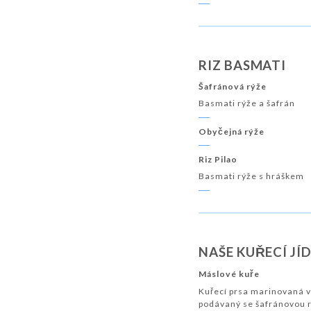
RIZ BASMATI
Šafránová rýže
Basmati rýže a šafrán
Obyčejná rýže
Riz Pilao
Basmati rýže s hráškem
NAŠE KUŘECÍ JÍ
Máslové kuře
Kuřecí prsa marinovaná v
podávaný se šafránovou r