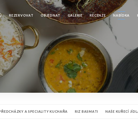
Ů
REZERVOVAT
OBJEDNAT
GALERIE
RECENZE
NABÍDKA
PŘEDCHÁZKY A SPECIALITY KUCHAŘA
RIZ BASMATI
NAŠE KUŘECÍ JÍDL
ŠE ZELENINOVÁ JÍDLA
NOS DEZERTY
INDICKÉ NÁPOJE
NÁPOJE