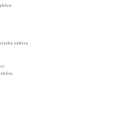
výběru
stního výběru
sýr
výběru