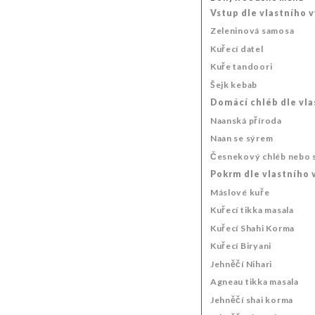
Vstup dle vlastního 
Zeleninová samosa
Kuřecí datel
Kuře tandoori
Šejk kebab
Domácí chléb dle vla
Naanská příroda
Naan se sýrem
Česnekový chléb nebo 
Pokrm dle vlastního 
Máslové kuře
Kuřecí tikka masala
Kuřecí Shahi Korma
Kuřecí Biryani
Jehněčí Nihari
Agneau tikka masala
Jehněčí shai korma