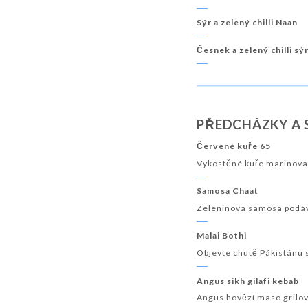
Sýr a zelený chilli Naan
Česnek a zelený chilli sý
PŘEDCHÁZKY A 
Červené kuře 65
Vykostěné kuře marinovan
Samosa Chaat
Zeleninová samosa podáv
Malai Bothi
Objevte chutě Pákistánu
Angus sikh gilafi kebab
Angus hovězí maso grilov