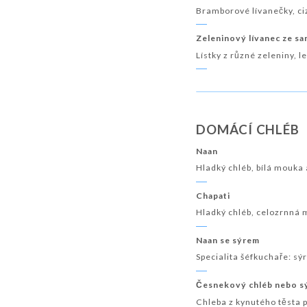
Bramborové lívanečky, c
Zeleninový lívanec ze s
Lístky z různé zeleniny, 
DOMÁCÍ CHLÉB
Naan
Hladký chléb, bílá mouka 
Chapati
Hladký chléb, celozrnná 
Naan se sýrem
Specialita šéfkuchaře: sý
Česnekový chléb nebo s
Chleba z kynutého těsta 