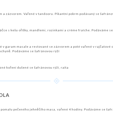
lem a zázvorem. Vařené v tandooru. Pikantní pokrm podávaný se šafráno
čce s kešu oříšky, mandlemi, rozinkami a crème fraîche. Podáváme se
é v garam masale a restované se zázvorem a poté vařené v rajčatové
kuchyně. Podáváme se šafránovou rýží
zné koření dušené se šafránovou rýží, raita
ÍDLA
o z pomalu pečeného jehněčího masa, vařené 4 hodiny. Podáváme se šafr