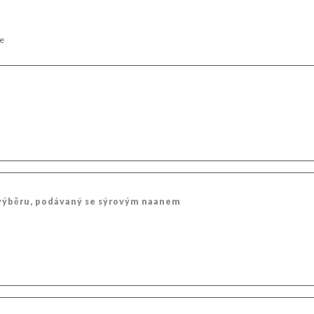
že
 výběru, podávaný se sýrovým naanem