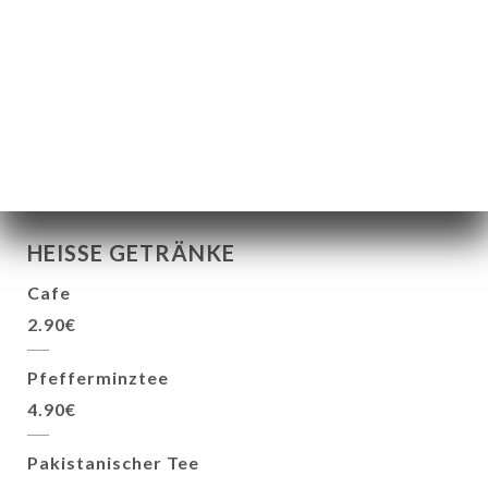
Marahaja
Erdbeere, Orange
6.90€
HEISSE GETRÄNKE
Cafe
2.90€
Pfefferminztee
4.90€
Pakistanischer Tee