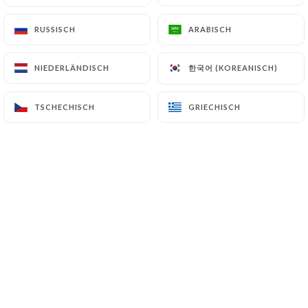
Angus Sikh Gilafi Kebab​
Im Ofen gegrilltes Angus-Rindfleisch
RUSSISCH
RUSSISCH
ARABISCH
ARABISCH
8.00€
한국어 (KOREANISCH)
한국어 (KOREANISCH)
NIEDERLÄNDISCH
NIEDERLÄNDISCH
TSCHECHISCH
TSCHECHISCH
GRIECHISCH
GRIECHISCH
RIZ BASMATI
Safranreis
Basmatireis und Safran
4.00€
Einfacher Reis
3.50€
Riz Pilao