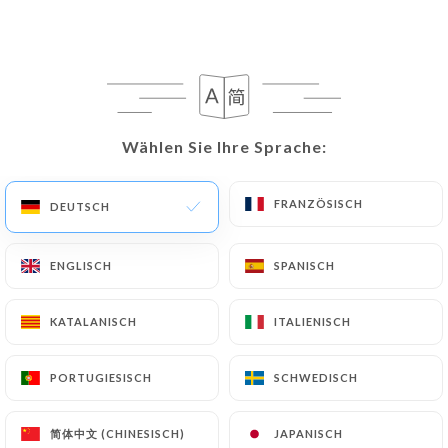
Rotes Huhn 65
Hähnchen ohne Knochen, mariniert in Zitrone und
Gewürzen, dann mit Knoblauch sautiert
8.00€
Wählen Sie Ihre Sprache:
Wählen Sie Ihre Sprache:
Samosa Chaat
Gemüsesamosa serviert mit gehackten Zwiebeln,
FRANZÖSISCH
FRANZÖSISCH
DEUTSCH
DEUTSCH
Kichererbsen und hausgemachtem Chutney
7.50€
ENGLISCH
ENGLISCH
SPANISCH
SPANISCH
Malai Bothi​
KATALANISCH
KATALANISCH
ITALIENISCH
ITALIENISCH
Entdecken Sie die Aromen Pakistans mit Malai
Boti, einem traditionellen pakistanischen Gericht,
PORTUGIESISCH
PORTUGIESISCH
SCHWEDISCH
SCHWEDISCH
das in einer cremigen Tomatensauce gekocht wird
9.00€
简体中文 (CHINESISCH)
简体中文 (CHINESISCH)
JAPANISCH
JAPANISCH