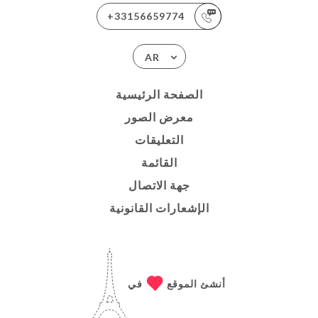
+33156659774
AR
الصفحة الرئيسية
معرض الصور
التعليقات
القائمة
جهة الاتصال
الإشعارات القانونية
أنشئ الموقع
في