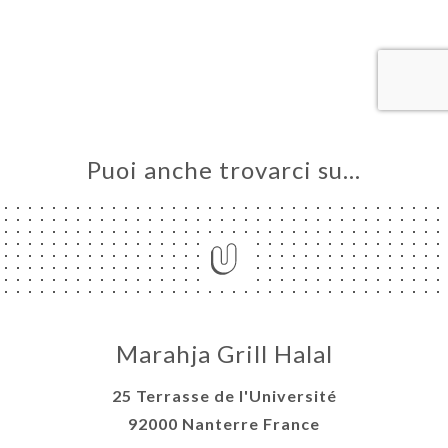
LE
NOTA
INA
ERIA
SIONE
NU
Puoi anche trovarci su…
ATTO
Marahja Grill Halal
25 Terrasse de l'Université
92000 Nanterre France