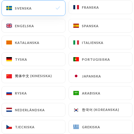
3 OMDÖME
FRANSKA
FRANSKA
SVENSKA
SVENSKA
RESTAURANT PAKISTANAIS
25 Terrasse De L'Université
ENGELSKA
ENGELSKA
SPANSKA
SPANSKA
92000 Nanterre France
KATALANSKA
KATALANSKA
ITALIENSKA
ITALIENSKA
TYSKA
TYSKA
PORTUGISISKA
PORTUGISISKA
简体中文 (KINESISKA)
简体中文 (KINESISKA)
JAPANSKA
JAPANSKA
RYSKA
RYSKA
ARABISKA
ARABISKA
한국어 (KOREANSKA)
한국어 (KOREANSKA)
NEDERLÄNDSKA
NEDERLÄNDSKA
TJECKISKA
TJECKISKA
GREKISKA
GREKISKA
Vilka är vi?