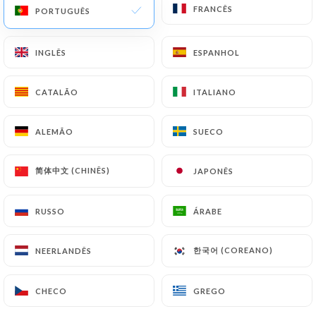
FRANCÊS
FRANCÊS
PORTUGUÊS
PORTUGUÊS
3 AVALIAÇÃO
RESTAURANT PAKISTANAIS
INGLÊS
INGLÊS
ESPANHOL
ESPANHOL
25 Terrasse De L'Université
92000 Nanterre France
CATALÃO
CATALÃO
ITALIANO
ITALIANO
ALEMÃO
ALEMÃO
SUECO
SUECO
简体中文 (CHINÊS)
简体中文 (CHINÊS)
JAPONÊS
JAPONÊS
RUSSO
RUSSO
ÁRABE
ÁRABE
한국어 (COREANO)
한국어 (COREANO)
NEERLANDÊS
NEERLANDÊS
CHECO
CHECO
GREGO
GREGO
Quem somos?