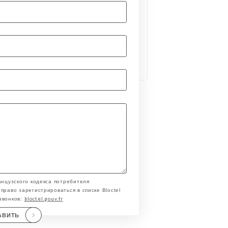
анцузского кодекса потребителя
право зарегистрироваться в списке Bloctel
bloctel.gouv.fr
звонков:
АВИТЬ