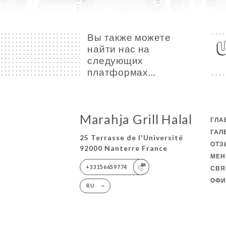
Вы также можете
найти нас на
следующих
платформах…
Marahja Grill Halal
ГЛА
ГАЛ
25 Terrasse de l'Université
ОТ
92000 Nanterre France
МЕ
+33156659774
СВЯ
ОФИ
RU