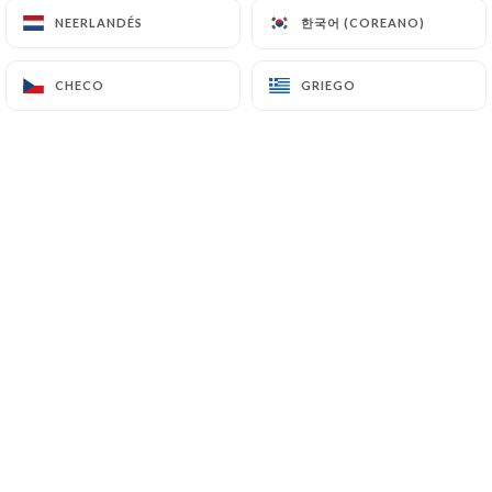
한국어 (COREANO)
한국어 (COREANO)
NEERLANDÉS
NEERLANDÉS
ES
MENÚ
CHECO
CHECO
GRIEGO
GRIEGO
/
INICIO
RESEÑAS
Reseñas
3 Reseñas sobre Uniiti
4.3 / 5
Marinella