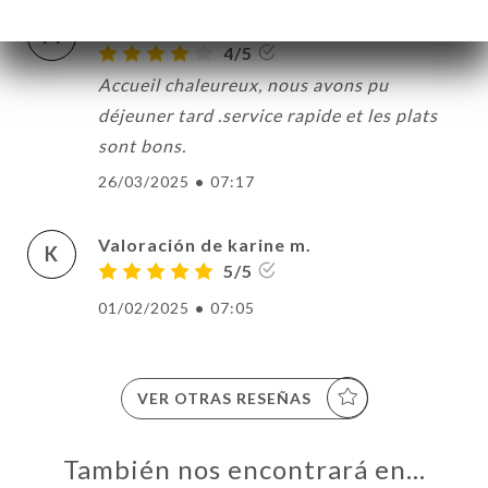
Valoración de Michèle L.
M
4/5
Accueil chaleureux, nous avons pu
déjeuner tard .service rapide et les plats
CIO
sont bons.
ERVA
26/03/2025
•
07:17
IDO
ERÍA
Valoración de karine m.
K
EÑA
5/5
NÚ
01/02/2025
•
07:05
ACTO
VER OTRAS RESEÑAS
También nos encontrará en…